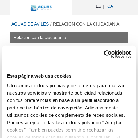
Relación con la ciudadanía - Aguas de
ES
CA
ir a inicio
AGUAS DE AVILÉS
RELACIÓN CON LA CIUDADANÍA
Relación con la ciudadanía
Relación con la
ciudadanía
Enlaces a los distintos puntos a través de los que los
Esta página web usa cookies
ciudadanos puede entrar en relación con la Sociedad, tanto
para la obtención de información como para la realización
Utilizamos cookies propias y de terceros para analizar
de trámites on-line.
nuestros servicios y mostrarte publicidad relacionada
con tus preferencias en base a un perfil elaborado a
partir de tus hábitos de navegación. Adicionalmente
Oficina Virtual Aguas de Avilés
utilizamos cookies de complemento de redes sociales.
Puedes aceptar todas las cookies pulsando “ Aceptar
cookies”· También puedes permitir o rechazar las
Web de Aguas de Avilés
cookies de forma granular pulsando “Configurar”. Si