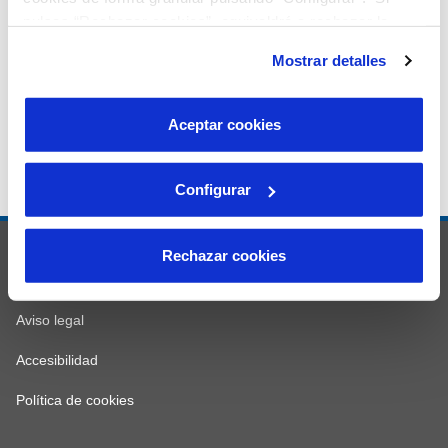
pulsas “Rechazar cookies”, equivaldrá a rechazar la
instalación de todas las cookies salvo las necesarias que
Mostrar detalles
son indispensables para que el sitio web funcione y que
por tanto no se pueden desactivar. Puedes consultar
más información en nuestra
Política de Cookies
Aceptar cookies
Configurar
© Aguas de Avilés
Rechazar cookies
Mapa web
Aviso legal
Accesibilidad
Política de cookies