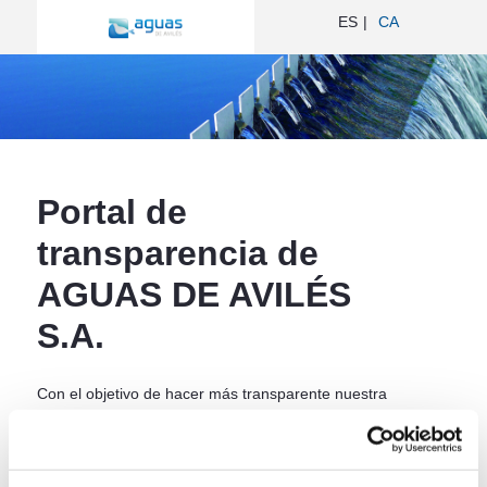
Inicio - Aguas de Avilés
ES
CA
ir a inicio
Portal de
transparencia de
AGUAS DE AVILÉS
S.A.
Con el objetivo de hacer más transparente nuestra
gestión, y de acuerdo a lo establecido en la "Ley
19/2013, de 9 de diciembre, de transparencia,
acceso a la información pública y buen gobierno",
hemos desarrollado el presente portal web, a través