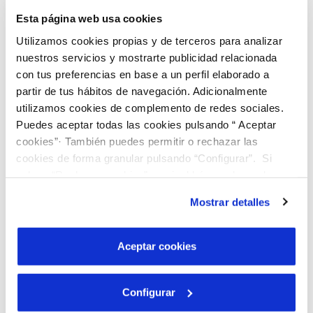
del cual la ciudadanía podrá obtener información
Esta página web usa cookies
actualizada de las actuaciones desarrolladas por la
Utilizamos cookies propias y de terceros para analizar
empresa y de los resultados de su gestión, y en el
nuestros servicios y mostrarte publicidad relacionada
que se establecerán los canales de comunicación
necesarios para dar respuesta a las demandas de
con tus preferencias en base a un perfil elaborado a
información de la misma.
partir de tus hábitos de navegación. Adicionalmente
utilizamos cookies de complemento de redes sociales.
Puedes aceptar todas las cookies pulsando “ Aceptar
EMPRESA Y ORGANIZACIÓN
cookies”· También puedes permitir o rechazar las
cookies de forma granular pulsando “Configurar”. Si
pulsas “Rechazar cookies”, equivaldrá a rechazar la
CONTRATOS Y SUBVENCIONES
instalación de todas las cookies salvo las necesarias que
Mostrar detalles
son indispensables para que el sitio web funcione y que
RELACIÓN CON LA CIUDADANÍA
por tanto no se pueden desactivar. Puedes consultar
más información en nuestra
Política de Cookies
Aceptar cookies
INFORMACIÓN ECONÓMICA Y ESTADÍSTICA
Configurar