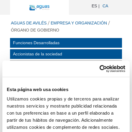
Órgano de Gobierno - Aguas de Avilé
ES
CA
ir a inicio
AGUAS DE AVILÉS
EMPRESA Y ORGANIZACIÓN
ÓRGANO DE GOBIERNO
Funciones Desarrolladas
Accionistas de la sociedad
Órgano de Gobierno
Organigrama Funcional
Relación de puestos de trabajo
Esta página web usa cookies
Órgano de Gobierno
Utilizamos cookies propias y de terceros para analizar
nuestros servicios y mostrarte publicidad relacionada
con tus preferencias en base a un perfil elaborado a
Presidencia
partir de tus hábitos de navegación. Adicionalmente
utilizamos cookies de complemento de redes sociales.