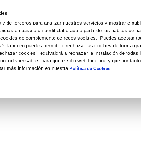
ies
 y de terceros para analizar nuestros servicios y mostrarte publ
encias en base a un perfil elaborado a partir de tus hábitos de n
 cookies de complemento de redes sociales. Puedes aceptar to
ECONÓMICA Y
CONTRATOS Y
NORMATIV
STICA
SUBVENCIONES
s”· También puedes permitir o rechazar las cookies de forma gr
echazar cookies”, equivaldrá a rechazar la instalación de todas 
S
SUBVENCIONES
on indispensables para que el sitio web funcione y que por tant
tar más información en nuestra
Política de Cookies
n puede consultar información detallada de las subvenciones concedid
 Aguas de Avilés