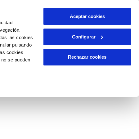
ES
CA
Aceptar cookies
icidad
avegación.
Configurar
das las cookies
A APLICABLE
RELACIÓN CON LA
CIUDADANÍA
anular pulsando
las cookies
Rechazar cookies
o no se pueden
as a Aguas de Avilés