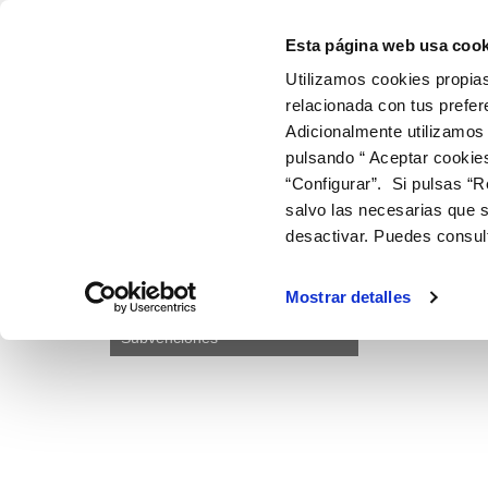
Subvenciones - Aguas de Avilés
Edukira joan
Esta página web usa cook
Utilizamos cookies propias
ir a inicio
relacionada con tus prefer
Adicionalmente utilizamos
EMPRESA Y ORGANIZACIÓN
INFORMACIÓN 
ESTADÍ
pulsando “ Aceptar cookie
“Configurar”. Si pulsas “R
AGUAS DE AVILÉS
CONTRATOS Y SUBVENCIONE
salvo las necesarias que s
desactivar. Puedes consul
En esta secció
Licitaciones
Subvenciones
Contratación directa
Mostrar detalles
Subvenciones