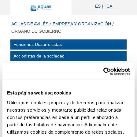
Órgano de Gobierno - Aguas de Avilé
ES
CA
ir a inicio
AGUAS DE AVILÉS
EMPRESA Y ORGANIZACIÓN
ÓRGANO DE GOBIERNO
Funciones Desarrolladas
Accionistas de la sociedad
Órgano de Gobierno
Organigrama Funcional
Relación de puestos de trabajo
Esta página web usa cookies
Órgano de Gobierno
Utilizamos cookies propias y de terceros para analizar
nuestros servicios y mostrarte publicidad relacionada
con tus preferencias en base a un perfil elaborado a
Presidencia
partir de tus hábitos de navegación. Adicionalmente
utilizamos cookies de complemento de redes sociales.